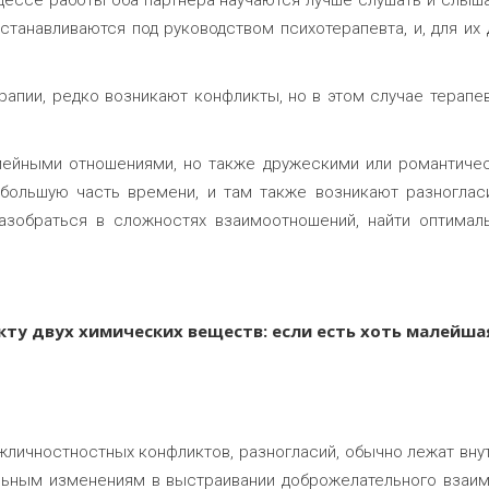
оцессе работы оба партнера научаются лучше слушать и слыша
устанавливаются под руководством психотерапевта, и, для их
ерапии, редко возникают конфликты, но в этом случае терапе
мейными отношениями, но также дружескими или романтичес
ольшую часть времени, и там также возникают разногласи
азобраться в сложностях взаимоотношений, найти оптима
ту двух химических веществ: если есть хоть малейша
жличностностных конфликтов, разногласий, обычно лежат вну
льным изменениям в выстраивании доброжелательного взаи