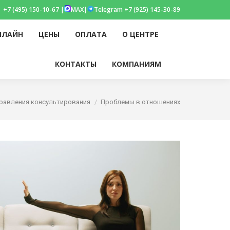
+7 (495) 150-10-67 |
MAX
|
Telegram +7 (925) 145-30-89
НЛАЙН
ЦЕНЫ
ОПЛАТА
О ЦЕНТРЕ
am
НЛАЙН
ЦЕНЫ
ОПЛАТА
О ЦЕНТРЕ
Поиск:
КОНТАКТЫ
КОМПАНИЯМ
Поиск:
КОНТАКТЫ
КОМПАНИЯМ
w
равления консультирования
Проблемы в отношениях