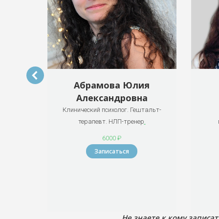
а
Абрамова Юлия
Александровна
ПН,
Клинический психолог. Гештальт-
т, НЛП-
терапевт. НЛП-тренер
.
6000 ₽
Записаться
Не знаете к кому записа