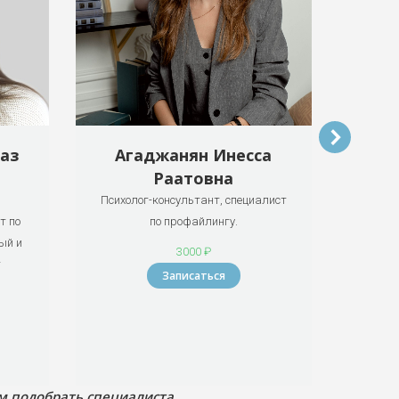
аз
Агаджанян Инесса
Е
Раатовна
Психолог-консультант, специалист
Психол
т по
по профайлингу.
те
ый и
терап
3000 ₽
т
Записаться
 подобрать специалиста.