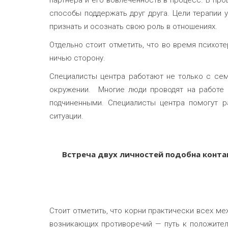
партнера и его вовлеченность в процесс. В пр
способы поддержать друг друга. Цели терапии 
признать и осознать свою роль в отношениях.
Отдельно стоит отметить, что во время психот
ничью сторону.
Специалисты центра работают не только с се
окружении. Многие люди проводят на работе б
подчиненными. Специалисты центра помогут р
ситуации.
Встреча двух личностей подобна контак
Стоит отметить, что корни практически всех ме
возникающих противоречий — путь к положите