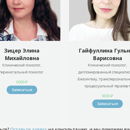
Зицер Элина
Гайфуллина Гульн
Михайловна
Варисовна
Клинический психолог,
Клинический психолог,
перинатальный психолог.
дипломированный специалис
Биосинтезу, трансперсональн
6000 ₽
процессуальный терапев
Записаться
9000 ₽
Записаться
ться?
Оставьте заявку
на консультацию, и мы поможем вам