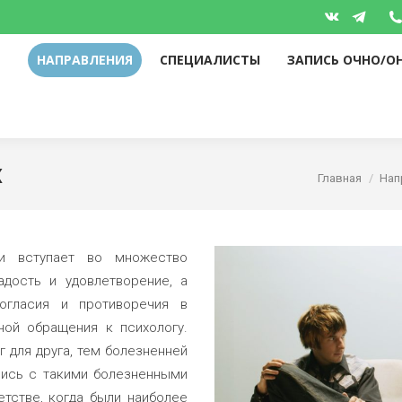
НАПРАВЛЕНИЯ
СПЕЦИАЛИСТЫ
ЗАПИСЬ ОЧНО/О
Вконтакте
Telegr
page
page
НАПРАВЛЕНИЯ
СПЕЦИАЛИСТЫ
ЗАПИСЬ ОЧНО/О
opens
opens
in
in
new
new
window
windo
х
Вы здесь:
Главная
Нап
и вступает во множество
адость и удовлетворение, а
огласия и противоречия в
ной обращения к психологу.
 для друга, тем болезненней
шись с такими болезненными
тстве, когда были наиболее