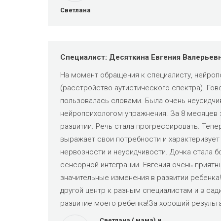
Светлана
Специалист: Десяткина Евгения Валерьев
На момент обращения к специалисту, нейропси
(расстройство аутистического спектра). Гов
пользовалась словами. Была очень неусидчив
нейропсихологом упражнения. За 8 месяцев 
развитии. Речь стала прогрессировать. Тепе
выражает свои потребности и характеризует
нервозности и неусидчивости. Дочка стала б
сенсорной интеграции. Евгения очень приятн
значительные изменения в развитии ребенка
другой центр к разным специалистам и в сад
развитие моего ребенка!За хороший результа
Светлана ( мама) и