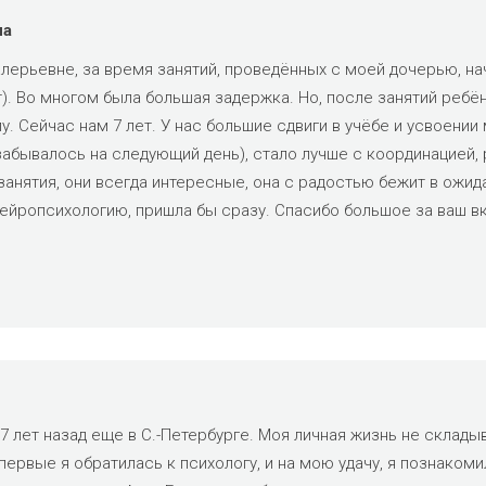
на
лерьевне, за время занятий, проведённых с моей дочерью, нач
т). Во многом была большая задержка. Но, после занятий ребён
 Сейчас нам 7 лет. У нас большие сдвиги в учёбе и усвоении м
 забывалось на следующий день), стало лучше с координацией,
анятия, они всегда интересные, она с радостью бежит в ожида
нейропсихологию, пришла бы сразу. Спасибо большое за ваш вк
 лет назад еще в С.-Петербурге. Моя личная жизнь не складыв
ервые я обратилась к психологу, и на мою удачу, я познакоми