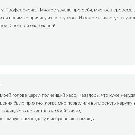
сту! Профессионал. Многое узнала про себя, многое переосмы
х и понимаю причину их поступков. И самое главное, я научил
ой. Очень ей благодарна!
ч
оей голове царил полнейший хаос. Казалось, что хуже некуда
ещения было приятно, когда мне позволили выплеснуть наружу
 понял, чего не хватало в моей жизни,
 огромную самоотдачу и искреннюю помощь.