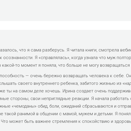
азалось, что я сама разберусь. Я читала книги, смотрела веб
 осознанности. Я «справлялась», когда узнала что муж полтор
в какой-то момент я поняла, что больше не могу возвращаться 
способность — очень бережно возвращать человека к себе. О
 слышать своего внутреннего ребенка, забитого жизнью из «на
о же ты на самом деле хочешь. Ирина создает очень поддерж
мные стороны, свои неприглядные реакции. Я начала работать 
ужные «чемоданы» обид, боли, ожиданий сбрасываются и отпра
 не такой ранимой в общении с мамой, мужем и детьми. Я поня
 Что может быть важнее стремления к спокойствию и здоров