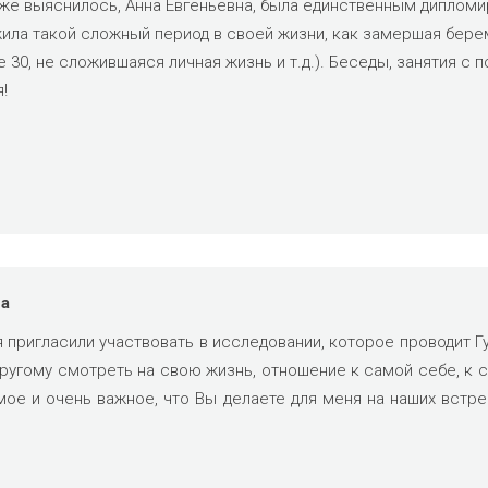
зже выяснилось, Анна Евгеньевна, была единственным дипломи
жила такой сложный период в своей жизни, как замершая бере
е 30, не сложившаяся личная жизнь и т.д.). Беседы, занятия с 
!
на
я пригласили участвовать в исследовании, которое проводит Г
другому смотреть на свою жизнь, отношение к самой себе, к 
мое и очень важное, что Вы делаете для меня на наших встре