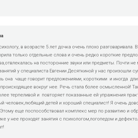
на
хологу, в возрасте 5 лет дочка очень плохо разговаривала. В
орила только отдельные слова и очень редко короткие предлож
а,отвлекалась на посторонние звуки или предметы. Почти не 
занятий у специалиста Евгении Десяткиной у нас произошли с
рь она чаще говорит предложениями, короткими и иногда дли
 происходящее вокруг нее. Речь стала более осмысленной! Та
олее терпеливой и повторяет показанные ей упражнения практ
ый человек,любящий детей и хороший специалист! Я очень до
!Этому еще поспособствовал комплекс мер по развитию и обра
ике у нее проходят занятия с психологом,логопедом и дефекто
т!