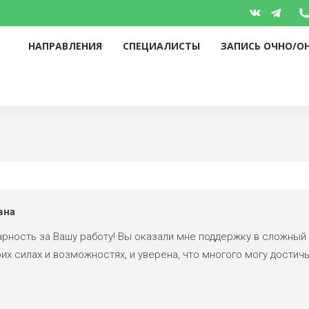
НАПРАВЛЕНИЯ
СПЕЦИАЛИСТЫ
ЗАПИСЬ ОЧНО/О
Вконтакте
Telegr
page
page
НАПРАВЛЕНИЯ
СПЕЦИАЛИСТЫ
ЗАПИСЬ ОЧНО/О
opens
opens
in
in
new
new
window
windo
вна
арность за Вашу работу! Вы оказали мне поддержку в сложный 
их силах и возможностях, и уверена, что многого могу достичь