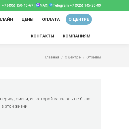
+7 (495) 150-10-67 |
MAX
|
Telegram +7 (925) 145-30-89
НЛАЙН
ЦЕНЫ
ОПЛАТА
О ЦЕНТРЕ
am
НЛАЙН
ЦЕНЫ
ОПЛАТА
О ЦЕНТРЕ
Поиск:
КОНТАКТЫ
КОМПАНИЯМ
Поиск:
КОНТАКТЫ
КОМПАНИЯМ
w
Вы здесь:
Главная
О центре
Отзывы
период жизни, из которой казалось не было
 в этой жизни.