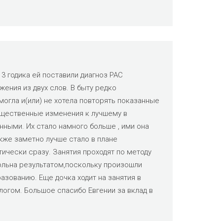
 3 годика ей поставили диагноз РАС
ения из двух слов. В быту редко
могла и(или) не хотела повторять показанные
ущественные изменения к лучшему в
нными. Их стало намного больше , ими она
кже заметно лучше стало в плане
ически сразу. Занятия проходят по методу
вольна результатом,поскольку произошли
зованию. Еще дочка ходит на занятия в
логом. Большое спасибо Евгении за вклад в