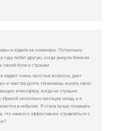
инары и ходила на семинары. Потихоньку
а года любит другую, когда умерла близкая
к своей боли и страхам.
на задает очень простые вопросы, дает
до» и чувства долга. Начинаешь искать свою
ивающую атмосферу, когда не страшно
с Ириной несколько месяцев назад, и я
вляются в небытие. Я стала лучше понимать
ла, что намного эффективнее справляться с
ью?