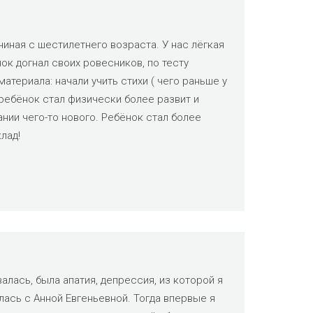
иная с шестилетнего возраста. У нас лёгкая
ок догнал своих ровесников, по тесту
атериала: начали учить стихи ( чего раньше у
 ребёнок стал физически более развит и
нии чего-то нового. Ребёнок стал более
лад!
алась, была апатия, депрессия, из которой я
лась с Анной Евгеньевной. Тогда впервые я