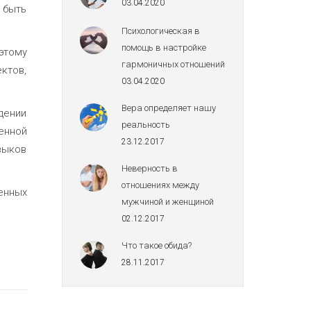
03.04.2020
 быть
Психологическая в
помощь в настройке
этому
гармоничных отношений
ктов,
03.04.2020
Вера определяет нашу
дении
реальность
енной
23.12.2017
выков
Неверность в
отношениях между
енных
мужчиной и женщиной
02.12.2017
Что такое обида?
28.11.2017