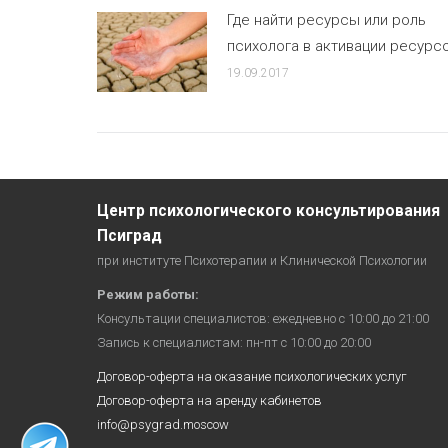
Где найти ресурсы или роль
психолога в активации ресурс
19.09.2017
Центр психологического консультирования
Псиград
при институте Психотерапии и Клинической Психологии
Режим работы:
Консультации специалистов: ежедневно с 10:00 до 21:00
Запись к специалистам: пн-пт с 10:00 до 20:00
Договор-оферта на оказание психологических услуг
Договор-оферта на аренду кабинетов
info@psygrad.moscow