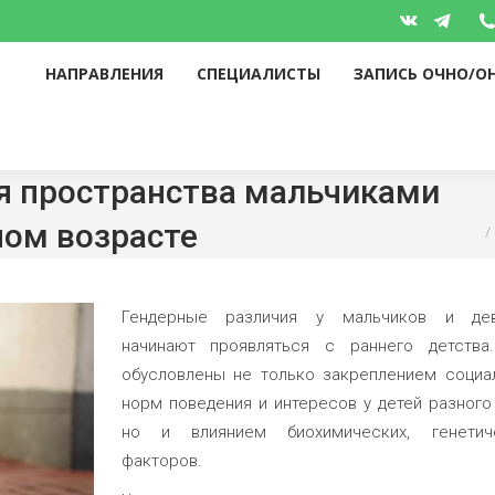
НАПРАВЛЕНИЯ
СПЕЦИАЛИСТЫ
ЗАПИСЬ ОЧНО/О
Вконтакте
Telegr
page
page
НАПРАВЛЕНИЯ
СПЕЦИАЛИСТЫ
ЗАПИСЬ ОЧНО/О
opens
opens
in
in
new
new
window
windo
я пространства мальчиками
Вы 
ном возрасте
Гендерные различия у мальчиков и де
начинают проявляться с раннего детства
обусловлены не только закреплением социа
норм поведения и интересов у детей разного 
но и влиянием биохимических, генетич
факторов.