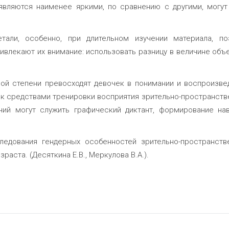
являются наименее яркими, по сравнению с другими, могут
тали, особенно, при длительном изучении материала, по
ивлекают их внимание: использовать разницу в величине объе
ной степени превосходят девочек в понимании и воспроизве
ек средствами тренировки восприятия зрительно-пространств
ний могут служить графический диктант, формирование на
ледования гендерных особенностей зрительно-пространств
аста. (Десяткина Е.В., Меркулова В.А.).