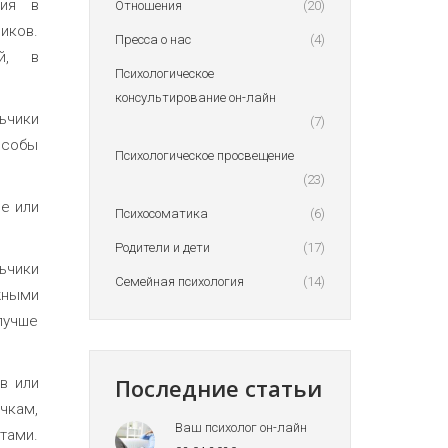
ция в
Отношения
(20)
иков.
Пресса о нас
(4)
й, в
Психологическое
консультирование он-лайн
ьчики
(7)
особы
Психологическое просвещение
(23)
е или
Психосоматика
(6)
Родители и дети
(17)
льчики
Семейная психология
(14)
жными
лучше
Последние статьи
в или
чкам,
Ваш психолог он-лайн
тами.