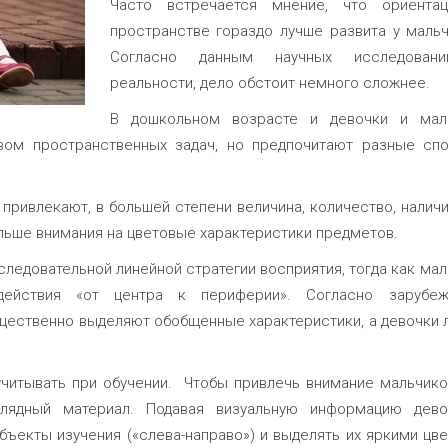
Часто встречается мнение, что ориента
пространстве гораздо лучше развита у мальч
Согласно данным научных исследовани
реальности, дело обстоит немного сложнее.
В дошкольном возрасте и девочки и мал
вом пространственных задач, но предпочитают разные сп
ривлекают, в большей степени величина, количество, наличи
ольше внимания на цветовые характеристики предметов.
следовательной линейной стратегии восприятия, тогда как ма
ействия «от центра к периферии». Согласно зарубе
щественно выделяют обобщенные характеристики, а девочки 
учитывать при обучении. Чтобы привлечь внимание мальчико
лядный материал. Подавая визуальную информацию дево
ъекты изучения («слева-направо») и выделять их яркими цве