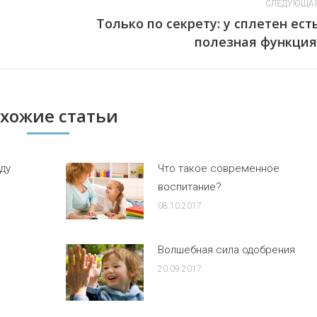
СЛЕДУЮЩА
Только по секрету: у сплетен ест
Следующая
полезная функция
запись:
хожие статьи
ду
Что такое современное
воспитание?
08.10.2017
Волшебная сила одобрения
20.09.2017