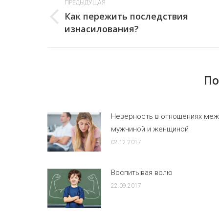
ПРЕДЫДУЩАЯ
по
Как пережить последствия
Предыдущая
изнасилования?
записям
запись:
По
Неверность в отношениях меж
мужчиной и женщиной
02.12.2017
Воспитывая волю
22.09.2017