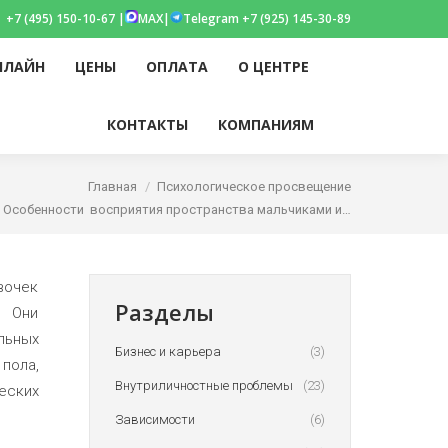
+7 (495) 150-10-67 |
MAX
|
Telegram +7 (925) 145-30-89
НЛАЙН
ЦЕНЫ
ОПЛАТА
О ЦЕНТРЕ
am
НЛАЙН
ЦЕНЫ
ОПЛАТА
О ЦЕНТРЕ
Поиск:
КОНТАКТЫ
КОМПАНИЯМ
Поиск:
КОНТАКТЫ
КОМПАНИЯМ
w
здесь:
Главная
Психологическое просвещение
Особенности восприятия пространства мальчиками и…
вочек
Разделы
. Они
льных
Бизнес и карьера
(3)
пола,
Внутриличностные проблемы
(23)
еских
Зависимости
(6)