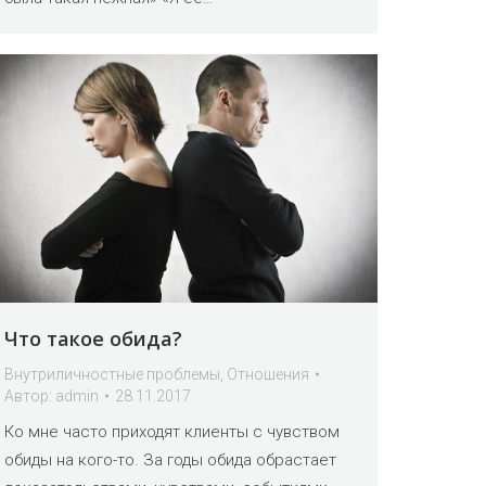
Что такое обида?
Внутриличностные проблемы
,
Отношения
Автор:
admin
28.11.2017
Ко мне часто приходят клиенты с чувством
обиды на кого-то. За годы обида обрастает