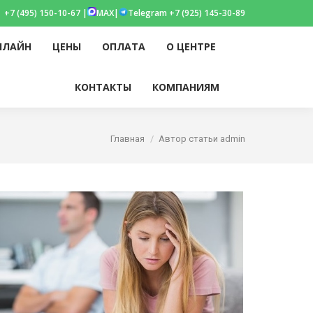
+7 (495) 150-10-67 |
MAX
|
Telegram +7 (925) 145-30-89
НЛАЙН
ЦЕНЫ
ОПЛАТА
О ЦЕНТРЕ
am
НЛАЙН
ЦЕНЫ
ОПЛАТА
О ЦЕНТРЕ
Поиск:
КОНТАКТЫ
КОМПАНИЯМ
Поиск:
КОНТАКТЫ
КОМПАНИЯМ
w
Вы здесь:
Главная
Автор статьи admin