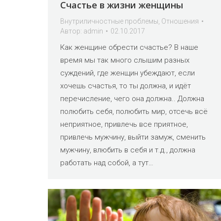
Счастье в жизни женщины
Внутриличностные проблемы
,
Отношения
Автор:
admin
02.10.2017
Как женщине обрести счастье? В наше
время мы так много слышим разных
суждений, где женщин убеждают, если
хочешь счастья, то ты должна, и идёт
перечисление, чего она должна.. Должна
полюбить себя, полюбить мир, отсечь всё
неприятное, привлечь все приятное,
привлечь мужчину, выйти замуж, сменить
мужчину, влюбить в себя и т.д., должна
работать над собой, а тут…