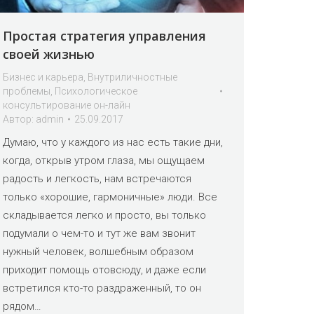
Простая стратегия управления
своей жизнью
Бизнес и карьера
,
Внутриличностные
проблемы
,
Психологическое
консультирование он-лайн
Автор:
admin
25.09.2017
Думаю, что у каждого из нас есть такие дни,
когда, открыв утром глаза, мы ощущаем
радость и легкость, нам встречаются
только «хорошие, гармоничные» люди. Все
складывается легко и просто, вы только
подумали о чем-то и тут же вам звонит
нужный человек, волшебным образом
приходит помощь отовсюду, и даже если
встретился кто-то раздраженный, то он
рядом…