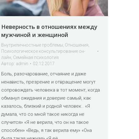
Неверность в отношениях между
мужчиной и женщиной
Внутриличностные проблемы
,
Отношения
,
Психологическое консультирование он-
лайн
,
Семейная психология
Автор:
admin
02.12.2017
Боль, разочарование, отчаяние и даже
ненависть, презрение и отвращение могут
сопровождать человека в тот момент, когда
обманул ожидания и доверие самый, как
казалось, близкий и родной человек.. «Я
думала, что со мной такое никогда не
случится» «Я не верила, что он на такое
способен» «Ведь, я так верила ему» «Она
была такая нежная» «Я её…